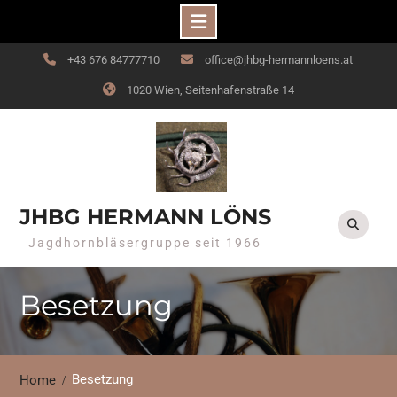
Skip
+43 676 84777710
office@jhbg-hermannloens.at
to
1020 Wien, Seitenhafenstraße 14
content
JHBG HERMANN LÖNS
Jagdhornbläsergruppe seit 1966
Besetzung
Besetzung
Home