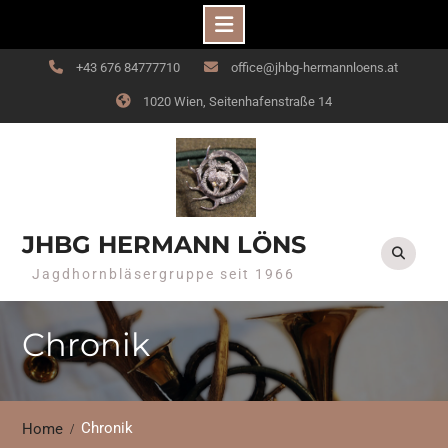
Skip
+43 676 84777710
office@jhbg-hermannloens.at
to
1020 Wien, Seitenhafenstraße 14
content
JHBG HERMANN LÖNS
Jagdhornbläsergruppe seit 1966
Chronik
Chronik
Home