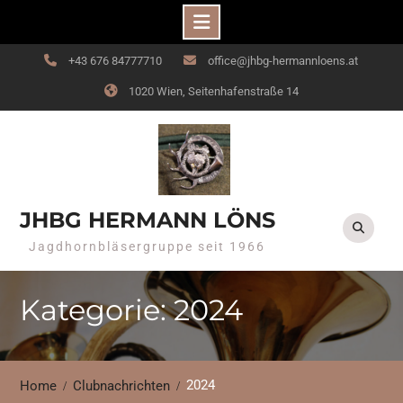
Skip
+43 676 84777710
office@jhbg-hermannloens.at
to
1020 Wien, Seitenhafenstraße 14
content
JHBG HERMANN LÖNS
Jagdhornbläsergruppe seit 1966
Kategorie: 2024
2024
Home
Clubnachrichten