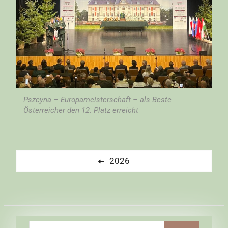
Pszcyna – Europameisterschaft – als Beste
Österreicher den 12. Platz erreicht
Beitragsnavigation
Previous
2026
post:
Search