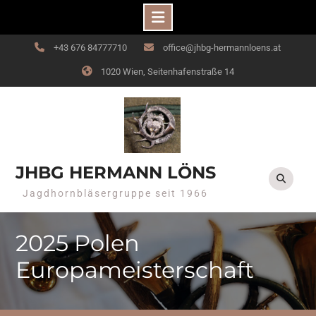
Skip
+43 676 84777710
office@jhbg-hermannloens.at
to
1020 Wien, Seitenhafenstraße 14
content
JHBG HERMANN LÖNS
Jagdhornbläsergruppe seit 1966
2025 Polen
Europameisterschaft